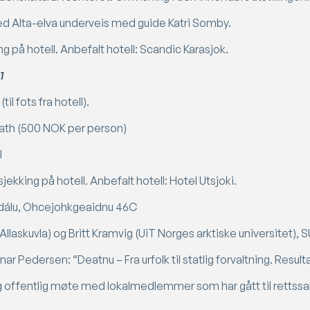
 ved Alta-elva underveis med guide Katri Somby.
g på hotell. Anbefalt hotell: Scandic Karasjok.
1
l fots fra hotell).
ath (500 NOK per person)
l
sjekking på hotell. Anbefalt hotell: Hotel Utsjoki.
-dálu, Ohcejohkgeaidnu 46C
laskuvla) og Britt Kramvig (UiT Norges arktiske universitet), 
inar Pedersen: “
Deatnu – Fra urfolk til statlig forvaltning. Result
g offentlig møte med lokalmedlemmer som har gått til rettssa