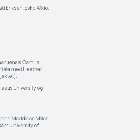
i Eriksen, Esko Aikio,
amanuensis Camilla
amtale med Heather
jektet).
nnaeus University og
og med Maddison Miller
ámi University of