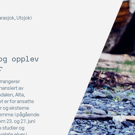
rasjok, Utsjoki
og opplev
r
arrangerer
nansiert av
dalen, Alta,
t er for ansatte
er og eksterne
 stemme i pågående
m 23. og 27. juni
e studier og
algte elver i