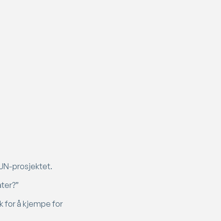
SUN-prosjektet.
ater?”
k for å kjempe for