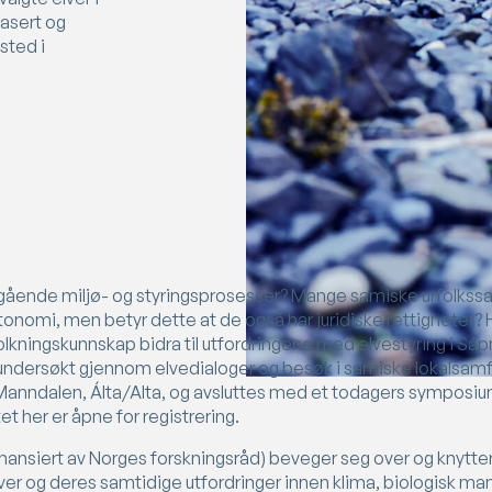
basert og
sted i
gående miljø- og styringsprosesser? Mange samiske urfolkssa
utonomi, men betyr dette at de også har juridiske rettigheter?
olkningskunnskap bidra til utfordringene med elvestyring i Sá
i undersøkt gjennom elvedialoger og besøk i samiske lokalsamf
ndalen, Álta/Alta, og avsluttes med et todagers symposiu
t her er åpne for registrering.
nansiert av Norges forskningsråd) beveger seg over og knytter 
elver og deres samtidige utfordringer innen klima, biologisk ma