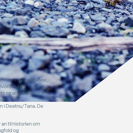
mfunn mener at elver,
 Hvordan kan
pmi og andre steder?
unn i
m i Deatnu/Tana. De
an til historien om
ngfold og