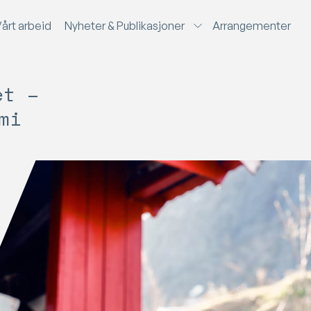
V
å
r
t
a
r
b
e
i
d
N
y
h
e
t
e
r
&
P
u
b
l
i
k
a
s
j
o
n
e
r
A
r
r
a
n
g
e
m
e
n
t
e
r
et –
mi