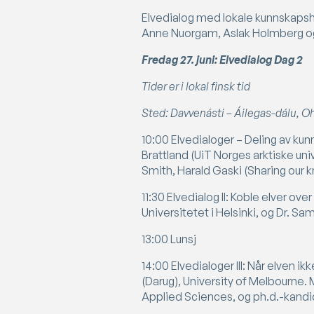
Elvedialog med lokale kunnskapsho
Anne Nuorgam, Aslak Holmberg og
Fredag 27. juni: Elvedialog Dag 2
Tider er i lokal finsk tid
Sted: Davvenásti – Áilegas-dálu, 
10:00 Elvedialoger – Deling av ku
Brattland (UiT Norges arktiske u
Smith, Harald Gaski (Sharing our 
11:30 Elvedialog II: Koble elver ov
Universitetet i Helsinki, og Dr. Sa
13:00 Lunsj
14:00 Elvedialoger III: Når elven 
(Darug), University of Melbourne.
Applied Sciences, og ph.d.-kandi