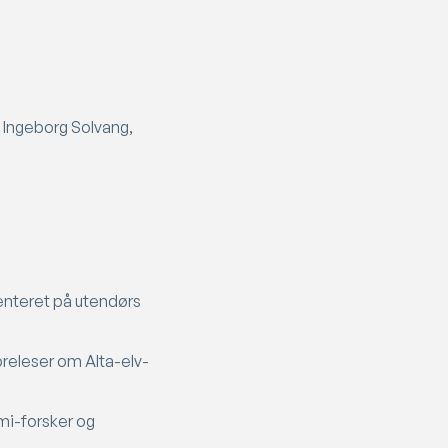
 Ingeborg Solvang,
senteret på utendørs
oreleser om Alta-elv-
mi-forsker og