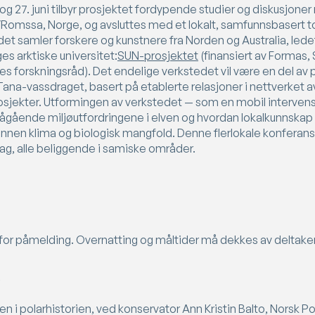
og 27. juni tilbyr prosjektet fordypende studier og diskusjon
/Romssa, Norge, og avsluttes med et lokalt, samfunnsbasert t
et samler forskere og kunstnere fra Norden og Australia, lede
es arktiske universitet:
SUN-prosjektet
(finansiert av Formas, 
es forskningsråd). Det endelige verkstedet vil være en del av
ana-vassdraget, basert på etablerte relasjoner i nettverket a
jekter. Utformingen av verkstedet — som en mobil intervensjo
ende miljøutfordringene i elven og hvordan lokalkunnskap m
innen klima og biologisk mangfold. Denne flerlokale konferanse
rag, alle beliggende i samiske områder.
for påmelding. Overnatting og måltider må dekkes av deltake
 i polarhistorien, ved konservator Ann Kristin Balto, Norsk Pola