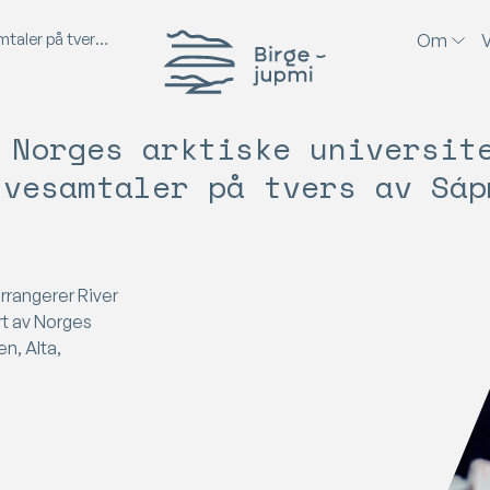
å tvers av Sápmi
Birgejupmi
O
m
 Norges arktiske universit
lvesamtaler på tvers av Sáp
arrangerer River
rt av Norges
n, Alta,