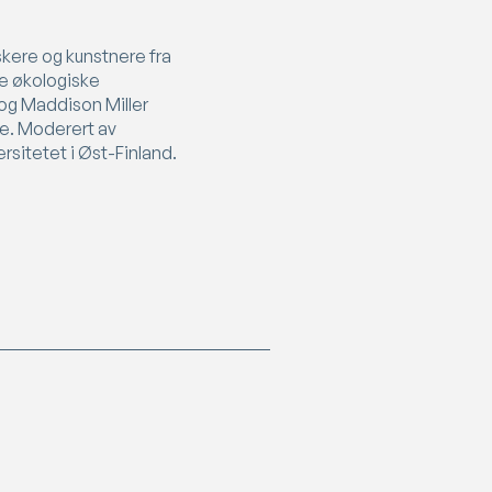
rskere og kunstnere fra
ge økologiske
 og Maddison Miller
re. Moderert av
rsitetet i Øst-Finland.