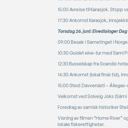
15:00 Avreise til Karasjok. Stopp
17:30 Ankomst Karasjok, innsjekkin
Torsdag 26. juni: Elvedialoger Dag 
09:00 Besøk i Sametinget i Norge (ti
10:30 Guidet elve-tur med Sami P
12:30 Busselskap fra Scandic hote
14:30 Ankomst (lokal finsk tid), inn
15:00 Sted: Davvenásti – Áilegas
Velkomst ved Solveig Joks (Sámi Al
Foredrag av samisk historiker Ste
Visning av filmen “Home River” o
lokale fiskerettigheter.