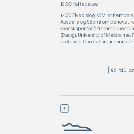
16:00 Kaffepause
17:30 Elvedialog IV: Vi er fremdel
Australia og Sápmi om behovet for
kunnskaper for å fremme sunne la
(Darug), University of Melbourne.
professor Gunlög Fur, Linnaeus Un
Gå til ar
Scroll til toppen
Birgejupmi