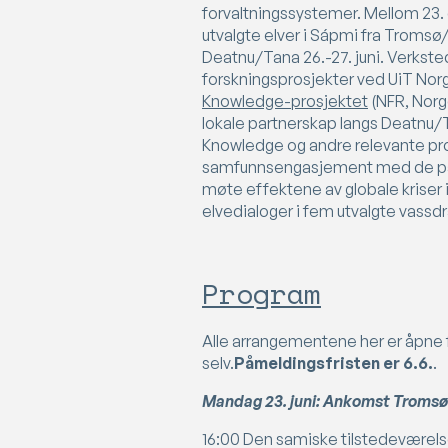
forvaltningssystemer. Mellom 23. 
utvalgte elver i Sápmi fra Tromsø
Deatnu/Tana 26.-27. juni. Verksted
forskningsprosjekter ved UiT Norg
Knowledge-prosjektet
(NFR, Norg
lokale partnerskap langs Deatnu/T
Knowledge og andre relevante pros
samfunnsengasjement med de pågå
møte effektene av globale kriser 
elvedialoger i fem utvalgte vassd
Program
Alle arrangementene her er åpne 
selv.
Påmeldingsfristen er 6.6.
.
Mandag 23. juni: Ankomst Tromsø
16:00 Den samiske tilstedeværelsen