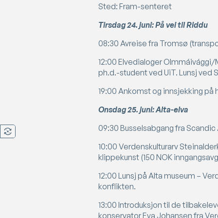
Sted: Fram-senteret
Tirsdag 24. juni: På vei til Riddu
08:30 Avreise fra Tromsø (transpor
12:00 Elvedialoger Olmmáivággi/M
ph.d.-student ved UiT. Lunsj ved S
19:00 Ankomst og innsjekking på hot
Onsdag 25. juni: Alta-elva
09:30 Busselsabgang fra Scandic 
10:00 Verdenskulturarv Steinalder
klippekunst (150 NOK inngangsavg
12:00 Lunsj på Alta museum – Verd
konflikten.
13:00 Introduksjon til de tilbak
konservator Eva Johansen fra Verd