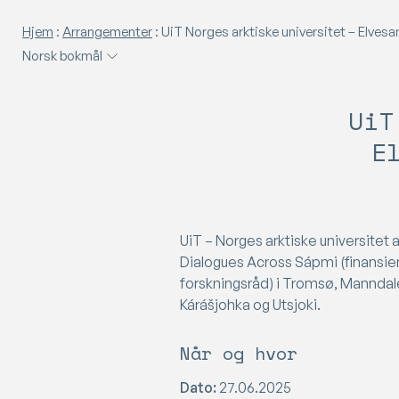
Hjem
:
Arrangementer
:
UiT Norges arktiske universitet – Elvesamtaler p
Norsk bokmål
UiT
E
UiT – Norges arktiske universitet 
Dialogues Across Sápmi (finansie
forskningsråd) i Tromsø, Manndale
Kárášjohka og Utsjoki.
Når og hvor
Dato:
27.06.2025