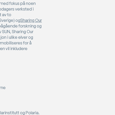
er med fokus på noen
odagers verksted i
t av to
Sverige) og
Sharing Our
 pågående forskning og
v SUN, Sharing Our
n i ulike elver og
obiliseres for å
n vil inkludere
rne
rinstitutt og Polaria.