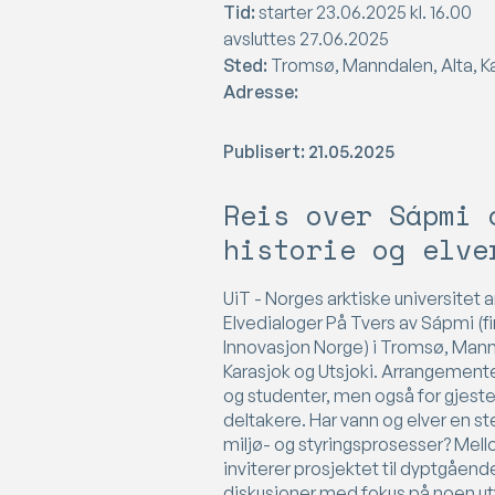
Tid:
starter 23.06.2025 kl. 16.00
avsluttes 27.06.2025
Sted:
Tromsø, Manndalen, Alta, Ka
Adresse:
Publisert: 21.05.2025
Reis over Sápmi 
historie og elve
UiT - Norges arktiske universitet 
Elvedialoger På Tvers av Sápmi (fi
Innovasjon Norge) i Tromsø, Mann
Karasjok og Utsjoki. Arrangemente
og studenter, men også for gjest
deltakere. Har vann og elver en
miljø- og styringsprosesser? Mello
inviterer prosjektet til dyptgåend
diskusjoner med fokus på noen utv