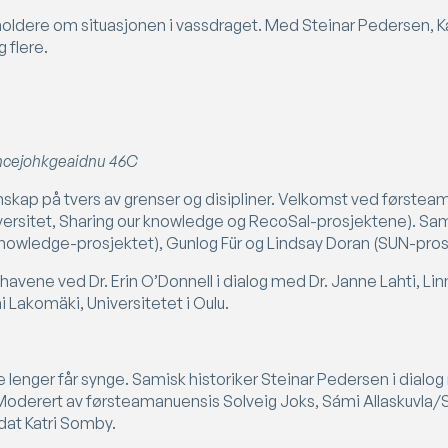
ldere om situasjonen i vassdraget. Med Steinar Pedersen, Kat
 flere.
Ohcejohkgeaidnu 46C
nnskap på tvers av grenser og disipliner. Velkomst ved første
niversitet, Sharing our knowledge og RecoSal-prosjektene). S
knowledge-prosjektet), Gunlog Für og Lindsay Doran (SUN-pros
er havene ved Dr. Erin O’Donnell i dialog med Dr. Janne Lahti, Li
mi Lakomäki, Universitetet i Oulu.
ikke lenger får synge. Samisk historiker Steinar Pedersen i dial
 Moderert av førsteamanuensis Solveig Joks, Sámi Allaskuvla/S
dat Katri Somby.