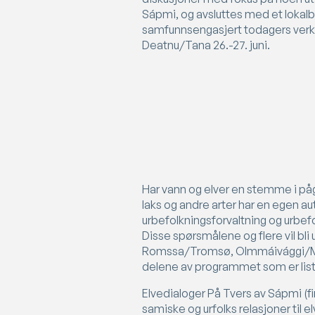
Sápmi, og avsluttes med et lokal
samfunnsengasjert todagers verk
Deatnu/Tana 26.-27. juni.
Har vann og elver en stemme i på
laks og andre arter har en egen a
urbefolkningsforvaltning og urbef
Disse spørsmålene og flere vil bl
Romssa/Tromsø, Olmmáivággi/Man
delene av programmet som er liste
Elvedialoger På Tvers av Sápmi (fi
samiske og urfolks relasjoner til 