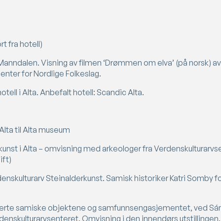
t fra hotell)
anndalen. Visning av filmen ‘Drømmen om elva’ (på norsk) av
enter for Nordlige Folkeslag.
ell i Alta. Anbefalt hotell: Scandic Alta.
Alta til Alta museum
kunst i Alta – omvisning med arkeologer fra Verdenskulturarv
ift)
enskulturarv Steinalderkunst. Samisk historiker Katri Somby f
eleverte samiske objektene og samfunnsengasjementet, ved Sá
enskulturarvsenteret. Omvisning i den innendørs utstillingen.