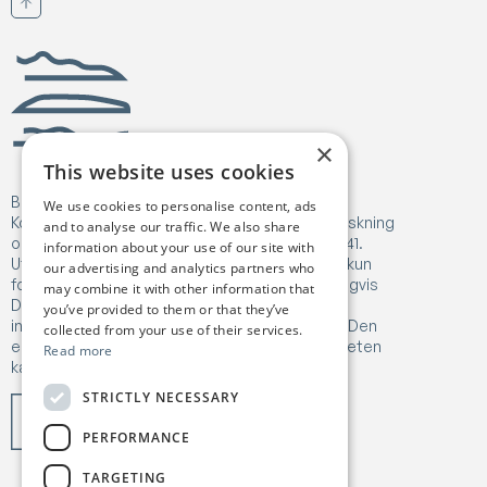
Scroll til toppen
Birgejupmi
×
This website uses cookies
Birgejupmi har mottatt finansiering fra Europa-
We use cookies to personalise content, ads
Kommisjonens Horizon Europe-program for forskning
and to analyse our traffic. We also share
og innovasjon under tilskuddsavtale nr. 101182041.
information about your use of our site with
Uttrykte meninger og vurderinger er imidlertid kun
our advertising and analytics partners who
forfatterens egne og reflekterer ikke nødvendigvis
may combine it with other information that
Den europeiske unions eller Forsknings- og
you’ve provided to them or that they’ve
innovasjonsbyråets (REA) synspunkter. Verken Den
collected from your use of their services.
europeiske unionen eller finansieringsmyndigheten
Read more
kan holdes ansvarlig for disse.
STRICTLY NECESSARY
PERFORMANCE
TARGETING