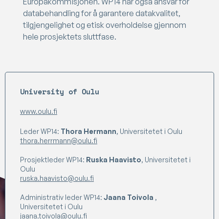
Europakommisjonen. WP14 har også ansvar for
databehandling for å garantere datakvalitet,
tilgjengelighet og etisk overholdelse gjennom
hele prosjektets sluttfase.
University of Oulu
www.oulu.fi
Leder WP14:
Thora Hermann
, Universitetet i Oulu
thora.herrmann@oulu.fi
Prosjektleder WP14:
Ruska Haavisto
, Universitetet i
Oulu
ruska.haavisto@oulu.fi
Administrativ leder WP14:
Jaana Toivola
,
Universitetet i Oulu
jaana.toivola@oulu.fi