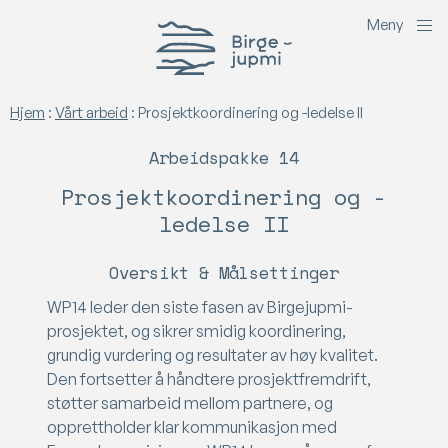
M
e
n
y
Birgejupmi
Hjem
:
Vårt arbeid
:
Prosjektkoordinering og -ledelse II
Arbeidspakke 14
Prosjektkoordinering og -
ledelse II
Oversikt & Målsettinger
WP14 leder den siste fasen av Birgejupmi-
prosjektet, og sikrer smidig koordinering,
grundig vurdering og resultater av høy kvalitet.
Den fortsetter å håndtere prosjektfremdrift,
støtter samarbeid mellom partnere, og
opprettholder klar kommunikasjon med