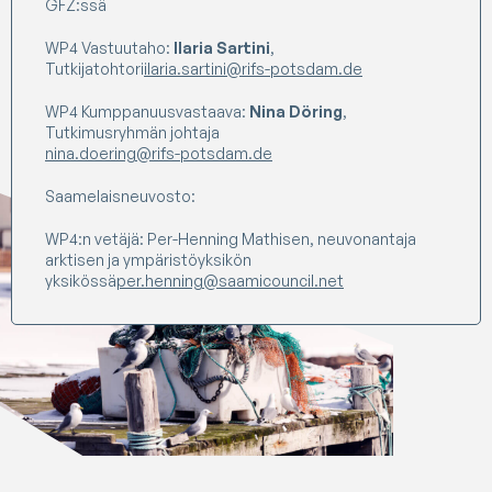
GFZ:ssä
WP4 Vastuutaho:
Ilaria Sartini
,
Tutkijatohtori
ilaria.sartini@rifs-potsdam.de
WP4 Kumppanuusvastaava:
Nina Döring
,
Tutkimusryhmän johtaja
nina.doering@rifs-potsdam.de
Saamelaisneuvosto:
WP4:n vetäjä: Per-Henning Mathisen, neuvonantaja
arktisen ja ympäristöyksikön
yksikössä
per.henning@saamicouncil.net