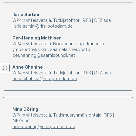
Ilaria Sartini
WP4:n yhteisvetäjä. Tutkijatohtori, RIFS | GFZ:ssä
Ilaria.sartini@rifs-potsdam.de
Per-Henning Mathisen
WP4:n yhteisvetäjä. Neuvonantaja, arktinen ja
ympäristöyksikkö, Saamelaisneuvosto
per.henning@saamicouncil.net
Anne Chahine
WP4:n yhteisvetäjä. Tutkijatohtori, RIFS | GFZ:ssä
anne.chahine@rifs-potsdam.de
Nina Döring
WP4:n yhteisvetäjä. Tutkimusryhmän johtaja, RIFS |
GFZ:ssä
nina.doering@rifs-potsdam.de