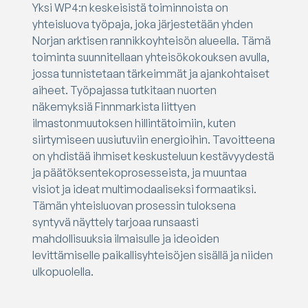
Yksi WP4:n keskeisistä toiminnoista on
yhteisluova työpaja, joka järjestetään yhden
Norjan arktisen rannikkoyhteisön alueella. Tämä
toiminta suunnitellaan yhteisökokouksen avulla,
jossa tunnistetaan tärkeimmät ja ajankohtaiset
aiheet. Työpajassa tutkitaan nuorten
näkemyksiä Finnmarkista liittyen
ilmastonmuutoksen hillintätoimiin, kuten
siirtymiseen uusiutuviin energioihin. Tavoitteena
on yhdistää ihmiset keskusteluun kestävyydestä
ja päätöksentekoprosesseista, ja muuntaa
visiot ja ideat multimodaaliseksi formaatiksi.
Tämän yhteisluovan prosessin tuloksena
syntyvä näyttely tarjoaa runsaasti
mahdollisuuksia ilmaisulle ja ideoiden
levittämiselle paikallisyhteisöjen sisällä ja niiden
ulkopuolella.