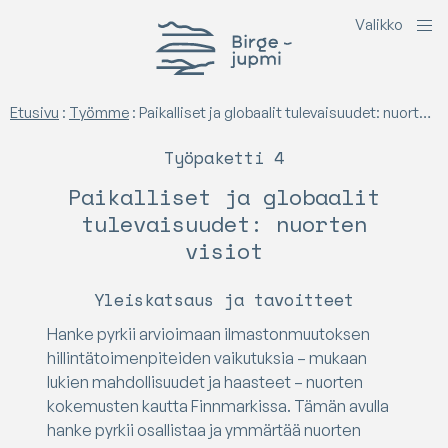
V
a
l
i
k
k
o
Birgejupmi
Etusivu
:
Työmme
:
Paikalliset ja globaalit tulevaisuudet: nuorten visiot
Työpaketti 4
Paikalliset ja globaalit
tulevaisuudet: nuorten
visiot
Yleiskatsaus ja tavoitteet
Hanke pyrkii arvioimaan ilmastonmuutoksen
hillintätoimenpiteiden vaikutuksia – mukaan
lukien mahdollisuudet ja haasteet – nuorten
kokemusten kautta Finnmarkissa. Tämän avulla
hanke pyrkii osallistaa ja ymmärtää nuorten