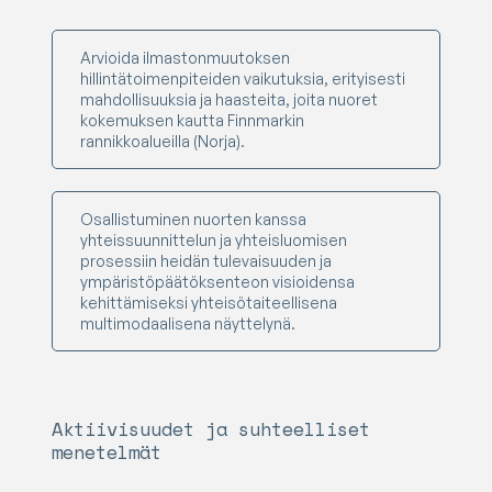
Arvioida ilmastonmuutoksen
hillintätoimenpiteiden vaikutuksia, erityisesti
mahdollisuuksia ja haasteita, joita nuoret
kokemuksen kautta Finnmarkin
rannikkoalueilla (Norja).
Osallistuminen nuorten kanssa
yhteissuunnittelun ja yhteisluomisen
prosessiin heidän tulevaisuuden ja
ympäristöpäätöksenteon visioidensa
kehittämiseksi yhteisötaiteellisena
multimodaalisena näyttelynä.
Aktiivisuudet ja suhteelliset
menetelmät