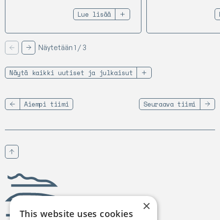
Lue lisää
Näytetään 1 / 3
Edellinen
Seuraava
Näytä kaikki uutiset ja julkaisut
Aiempi tiimi
Seuraava tiimi
Vieritä ylös
Birgejupmi
×
This website uses cookies