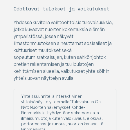
Odottavat tulokset ja vaikutukset
Yhdessä kuvitella vaihtoehtoisia tulevaisuuksia,
jotka kuvaavat nuorten kokemuksia elämän
ympäristössä, jossa näkyvät
ilmastonmuutoksen aiheuttamat sosiaaliset ja
kulttuuriset muutokset sekä
sopeutumisratkaisujen, kuten sähkönjohtok
pretien rakentamisen ja tuulipuistojen
kehittämisen alueella, vaikutukset yhteisöihin
yhteisluovan näyttelyn avulla.
Yhteissuunnitella interaktiivinen
yhteisönäyttely teemalla 'Tulevaisuus On
Nyt: Nuorten näkemykset Kohde-
Finnmarkista' hyödyntäen sekamediaa ja
ilmaisumuotoja kuten valokuvaus, elokuva,
performanssi ja runous, nuorten kanssa Itä-
Finnmarkista.