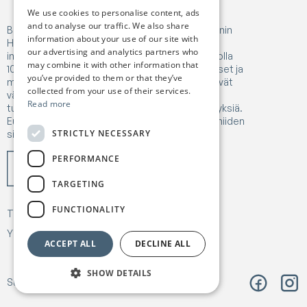
We use cookies to personalise content, ads
and to analyse our traffic. We also share
Birgejupmi on saanut rahoitusta Euroopan unionin
information about your use of our site with
Horizon Europe -tutkimus- ja
our advertising and analytics partners who
innovaatiorahoitusohjelmasta, sopimusnumerolla
may combine it with other information that
101182041. Näissä julkaisuissa esitetyt näkemykset ja
you’ve provided to them or that they’ve
mielipiteet ovat kuitenkin vain tekijänsä ja ne eivät
collected from your use of their services.
välttämättä edusta Euroopan unionin tai
Read more
tutkimusalan toimeenpanoviraston (REA) käsityksiä.
Euroopan unioni tai rahoittaja ei ole vastuussa niiden
STRICTLY NECESSARY
sisällöstä.
PERFORMANCE
TARGETING
FUNCTIONALITY
Tietoa
Työmme
Uutiset & Julkaisut
Yhteystiedot
Tietosuoja ja -käytännöt
ACCEPT ALL
DECLINE ALL
SHOW DETAILS
Suunnittelu:
Árvu
Koodi:
Vitikka
Facebook
Insta