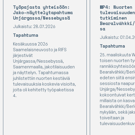
Työpajasta yhteisöön:
WP4: Nuorten
Jako-näyttelytapahtuma
tulevaisuuden
Unjárgassa/Nessebyssä
tutkiminen
Bearalváhkki
Julkaistu: 28.07.2026
sa
Tapahtuma
Julkaistu: 07.04.
Kesäkuussa 2026
Tapahtuma
Saamelaisneuvosto ja RIFS
25. maaliskuuta W
järjestivät
toisen nuorten t
Unjárgassa/Nessebyssä,
rannikkoyhteisöö
Saamenmaalla, jakotilaisuuden
Bearalváhkki/Ber
ja näyttelyn. Tapahtumassa
edeten siitä ens
juhlistettiin nuorten kestäviä
sessiosta naapur
tulevaisuuksia koskevia visioita,
Unjárga/Nesseby
joita oli kehitetty työpaketissa
kokoontuivat ker
4.
millaista on kasv
Bearalváhkki/Ber
nykyään, sekä ja
toiveitaan ja
tulevaisuudenkuv