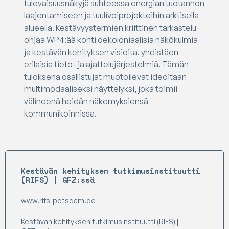
tulevaisuusnäkyjä suhteessa energian tuotannon
laajentamiseen ja tuulivoiprojekteihin arktisella
alueella. Kestävyystermien kriittinen tarkastelu
ohjaa WP4:ää kohti dekoloniaalisia näkökulmia
ja kestävän kehityksen visioita, yhdistäen
erilaisia tieto- ja ajattelujärjestelmiä. Tämän
tuloksena osallistujat muotoilevat ideoitaan
multimodaaliseksi näyttelyksi, joka toimii
välineenä heidän näkemyksiensä
kommunikoinnissa.
Kestävän kehityksen tutkimusinstituutti
(RIFS) | GFZ:ssä
www.rifs-potsdam.de
Kestävän kehityksen tutkimusinstituutti (RIFS) |