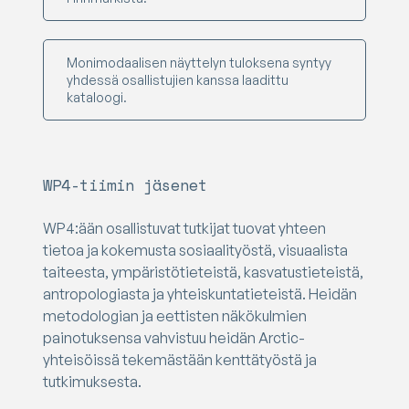
Monimodaalisen näyttelyn tuloksena syntyy
yhdessä osallistujien kanssa laadittu
kataloogi.
WP4-tiimin jäsenet
WP4:ään osallistuvat tutkijat tuovat yhteen
tietoa ja kokemusta sosiaalityöstä, visuaalista
taiteesta, ympäristötieteistä, kasvatustieteistä,
antropologiasta ja yhteiskuntatieteistä. Heidän
metodologian ja eettisten näkökulmien
painotuksensa vahvistuu heidän Arctic-
yhteisöissä tekemästään kenttätyöstä ja
tutkimuksesta.