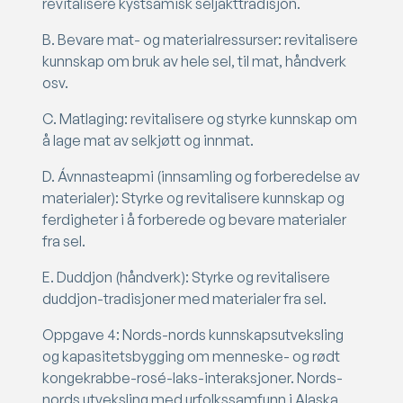
revitalisere kystsamisk seljakttradisjon.
B. Bevare mat- og materialressurser: revitalisere
kunnskap om bruk av hele sel, til mat, håndverk
osv.
C. Matlaging: revitalisere og styrke kunnskap om
å lage mat av selkjøtt og innmat.
D. Ávnnasteapmi (innsamling og forberedelse av
materialer): Styrke og revitalisere kunnskap og
ferdigheter i å forberede og bevare materialer
fra sel.
E. Duddjon (håndverk): Styrke og revitalisere
duddjon-tradisjoner med materialer fra sel.
Oppgave 4: Nords-nords kunnskapsutveksling
og kapasitetsbygging om menneske- og rødt
kongekrabbe-rosé-laks-interaksjoner. Nords-
nords utveksling med urfolkssamfunn i Alaska,