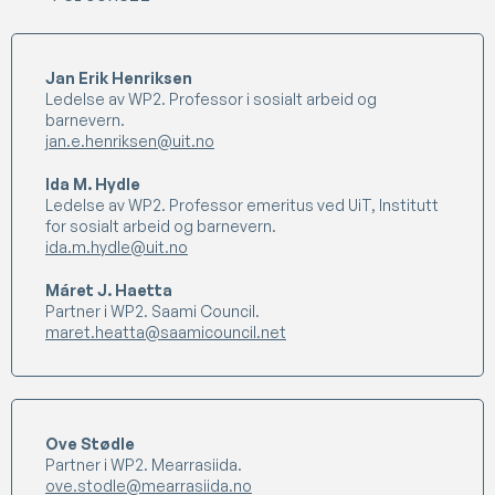
Jan Erik Henriksen
Ledelse av WP2. Professor i sosialt arbeid og
barnevern.
jan.e.henriksen@uit.no
Ida M. Hydle
Ledelse av WP2. Professor emeritus ved UiT, Institutt
for sosialt arbeid og barnevern.
ida.m.hydle@uit.no
Máret J. Haetta
Partner i WP2. Saami Council.
maret.heatta@saamicouncil.net
Ove Stødle
Partner i WP2. Mearrasiida.
ove.stodle@mearrasiida.no