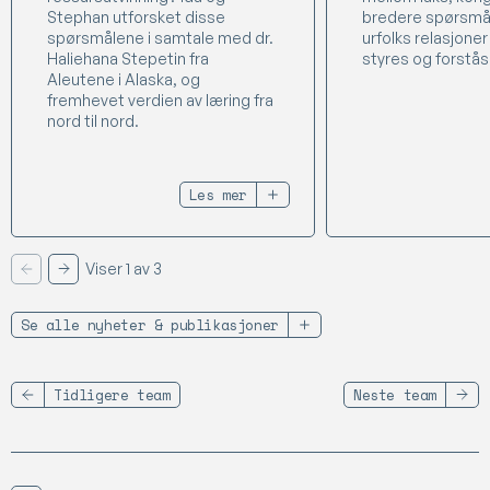
Stephan utforsket disse
bredere spørsmå
spørsmålene i samtale med dr.
urfolks relasjoner 
Haliehana Stepetin fra
styres og forstås 
Aleutene i Alaska, og
fremhevet verdien av læring fra
nord til nord.
Les mer
Viser 1 av 3
Forrige
Neste
Se alle nyheter & publikasjoner
Tidligere team
Neste team