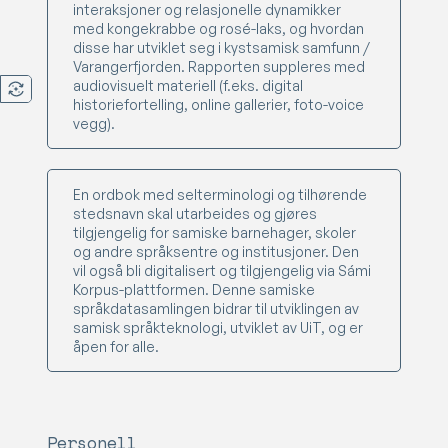
interaksjoner og relasjonelle dynamikker
med kongekrabbe og rosé-laks, og hvordan
disse har utviklet seg i kystsamisk samfunn /
Varangerfjorden. Rapporten suppleres med
audiovisuelt materiell (f.eks. digital
historiefortelling, online gallerier, foto-voice
vegg).
En ordbok med selterminologi og tilhørende
stedsnavn skal utarbeides og gjøres
tilgjengelig for samiske barnehager, skoler
og andre språksentre og institusjoner. Den
vil også bli digitalisert og tilgjengelig via Sámi
Korpus-plattformen. Denne samiske
språkdatasamlingen bidrar til utviklingen av
samisk språkteknologi, utviklet av UiT, og er
åpen for alle.
Personell