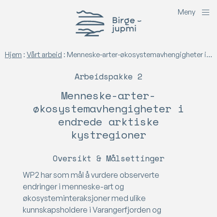
M
e
n
y
Birgejupmi
Hjem
:
Vårt arbeid
:
Menneske-arter-økosystemavhengigheter i endrede arktiske kystregioner
Arbeidspakke 2
Menneske-arter-
økosystemavhengigheter i
endrede arktiske
kystregioner
Oversikt & Målsettinger
WP2 har som mål å vurdere observerte
endringer i menneske-art og
økosysteminteraksjoner med ulike
kunnskapsholdere i Varangerfjorden og