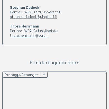
Stephan Dudeck
Partner i WP2. Tartu universitet.
stephan.dudeck@ulapland.fi
Thora Herrmann
Partner i WP2. Oulun yliopisto.
thora.herrmann@oulu.fi
Forskningsområder
Várjjat/Varanger
Porsáŋgu/Porsanger