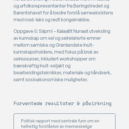
og urfolksrepresentanter fra Beringstredet og
Barentshavet for å bedre forstå sameeksistens
med rosé-laks og rødt kongekrabbe.
Oppgave 5: Sápmi – Kalaallit Nunaat utveksling
av kunnskap om sel og selrelaterte emner
mellom samiske og Grønlandske Inuit-
kunnskapsholdere, med fokus på bruk av
selressurser, inkludert workshopper om
bærekraftig Inuit-seljakt og
bearbeidingsteknikker, materiale og håndverk,
samt sosioøkonomiske muligheter.
Forventede resultater & påvirkning
Politisk rapport med sentrale funn om en
helhetlig forståelse av menneskelige