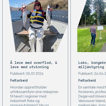
Å leve med overflod, å
Laks, kongekr
leve med utvinning
miljøstyring 
Publisert: 05.07.2026
Publisert: 26.06.
Feltarbeid
Feltarbeid
Hvordan opprettholder
En samtale med I
urfolkssamfunn sine relasjoner
forskeren, profes
til havet i regioner med
Degai ved Universi
industrielt fiske og
Vancouver Island
ressursutvinning? Ida og
mellom laks, kon