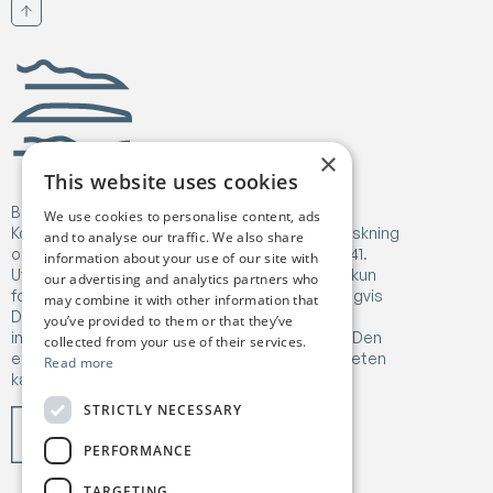
Scroll til toppen
Birgejupmi
×
This website uses cookies
Birgejupmi har mottatt finansiering fra Europa-
We use cookies to personalise content, ads
Kommisjonens Horizon Europe-program for forskning
and to analyse our traffic. We also share
og innovasjon under tilskuddsavtale nr. 101182041.
information about your use of our site with
Uttrykte meninger og vurderinger er imidlertid kun
our advertising and analytics partners who
forfatterens egne og reflekterer ikke nødvendigvis
may combine it with other information that
Den europeiske unions eller Forsknings- og
you’ve provided to them or that they’ve
innovasjonsbyråets (REA) synspunkter. Verken Den
collected from your use of their services.
europeiske unionen eller finansieringsmyndigheten
Read more
kan holdes ansvarlig for disse.
STRICTLY NECESSARY
PERFORMANCE
TARGETING