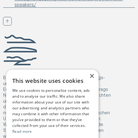
speakers/
Nach oben scrollen
Birgejupmi
×
Birgejupmi hat Fördermittel aus dem Forschungs-
This website uses cookies
und Innovationsprogramm Horizon Europe der
Europäischen Union im Rahmen des Fördervertrags
We use cookies to personalise content, ads
Nr. 101182041 erhalten. Die hier geäußerten Ansichten
and to analyse our traffic. We also share
und Meinungen sind jedoch ausschließlich die
information about your use of our site with
des/der Autoren und spiegeln nicht
our advertising and analytics partners who
notwendigerweise die Sichtweise der Europäischen
may combine it with other information that
Union oder der Forschungsdirektion (REA) wider.
you’ve provided to them or that they’ve
Weder die Europäische Union noch die fördernde
collected from your use of their services.
Stelle können hierfür zur Verantwortung gezogen
Read more
werden.