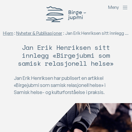
M
e
n
y
Birgejupmi
Hjem
:
Nyheter & Publikasjoner
:
Jan Erik Henriksen sitt innlegg «Birgejubmi som samisk relasjonell helse»
Jan Erik Henriksen sitt
innlegg «Birgejubmi som
samisk relasjonell helse»
Jan Erik Henriksen har publisert en artikkel
«Birgejubmi som samisk relasjonell helse» i
Samisk helse- og kulturforståelse i praksis.