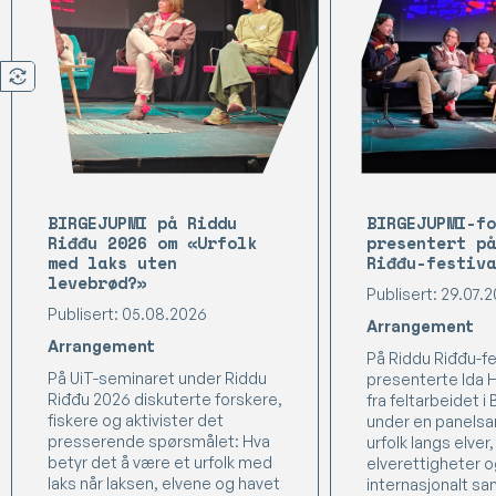
BIRGEJUPMI på Riddu
BIRGEJUPMI-fo
Riđđu 2026 om «Urfolk
presentert på
med laks uten
Riđđu-festiva
levebrød?»
Publisert: 29.07.
Publisert: 05.08.2026
Arrangement
Arrangement
På Riddu Riđđu-fe
På UiT-seminaret under Riddu
presenterte Ida H
Riđđu 2026 diskuterte forskere,
fra feltarbeidet 
fiskere og aktivister det
under en panels
presserende spørsmålet: Hva
urfolk langs elver,
betyr det å være et urfolk med
elverettigheter 
laks når laksen, elvene og havet
internasjonalt sa