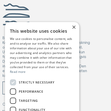
Birgejupmi
×
This website uses cookies
Birgejupmi har mottatt finansiering fra Europa-
We use cookies to personalise content, ads
Kommisjonens Horizon Europe-program for forskning
and to analyse our traffic. We also share
og innovasjon under tilskuddsavtale nr. 101182041.
information about your use of our site with
Uttrykte meninger og vurderinger er imidlertid kun
our advertising and analytics partners who
forfatterens egne og reflekterer ikke nødvendigvis
may combine it with other information that
Den europeiske unions eller Forsknings- og
you’ve provided to them or that they’ve
innovasjonsbyråets (REA) synspunkter. Verken Den
collected from your use of their services.
europeiske unionen eller finansieringsmyndigheten
Read more
kan holdes ansvarlig for disse.
STRICTLY NECESSARY
PERFORMANCE
TARGETING
Om
Vårt arbeid
FUNCTIONALITY