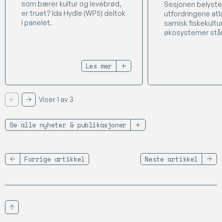
som bærer kultur og levebrød,
Sesjonen belyste
er truet? Ida Hydle (WP5) deltok
utfordringene atla
i panelet.
samisk fiskekultu
økosystemer står
Les mer
Viser 1 av 3
Forrige
Neste
Se alle nyheter & publikasjoner
Forrige artikkel
Neste artikkel
Scroll til toppen