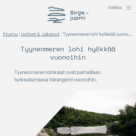
V
a
l
i
k
k
o
Birgejupmi
Etusivu
:
Uutiset & Julkaisut
:
Tyynenmeren lohi hyökkää vuonoihin
Tyynenmeren lohi hyökkää
vuonoihin
Tyynenmeren lohikalat ovat parhaillaan
tunkeutumassa Varangerin vuonoihin.