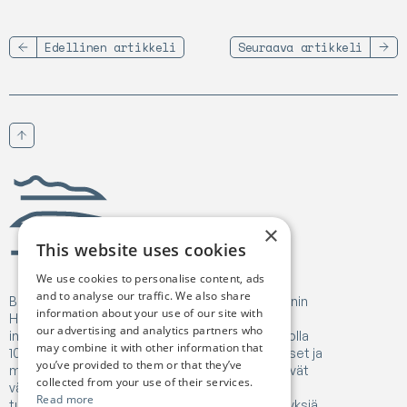
Edellinen artikkeli
Seuraava artikkeli
Vieritä ylös
Birgejupmi
×
This website uses cookies
We use cookies to personalise content, ads
and to analyse our traffic. We also share
Birgejupmi on saanut rahoitusta Euroopan unionin
information about your use of our site with
Horizon Europe -tutkimus- ja
our advertising and analytics partners who
innovaatiorahoitusohjelmasta, sopimusnumerolla
may combine it with other information that
101182041. Näissä julkaisuissa esitetyt näkemykset ja
you’ve provided to them or that they’ve
mielipiteet ovat kuitenkin vain tekijänsä ja ne eivät
collected from your use of their services.
välttämättä edusta Euroopan unionin tai
Read more
tutkimusalan toimeenpanoviraston (REA) käsityksiä.