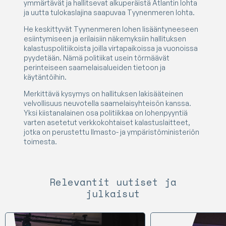
ymmärtävät ja hallitsevat alkuperäistä Atlantin lohta
ja uutta tulokaslajina saapuvaa Tyynenmeren lohta.
He keskittyvät Tyynenmeren lohen lisääntyneeseen
esiintymiseen ja erilaisiin näkemyksiin hallituksen
kalastuspolitiikoista joilla virtapaikoissa ja vuonoissa
pyydetään. Nämä politiikat usein törmäävät
perinteiseen saamelaisalueiden tietoon ja
käytäntöihin.
Merkittävä kysymys on hallituksen lakisääteinen
velvollisuus neuvotella saamelaisyhteisön kanssa.
Yksi kiistanalainen osa politiikkaa on lohenpyyntiä
varten asetetut verkkokohtaiset kalastuslaitteet,
jotka on perustettu Ilmasto- ja ympäristöministeriön
toimesta.
Relevantit uutiset ja
julkaisut