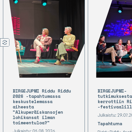
BIRGEJUPMI Riddu Riđđu
BIRGEJUPMI-
2026 -tapahtumassa
tutkimuksesta
keskustelemassa
kerrottiin Ri
aiheesta
-festivaalill
”Alkuperäiskansojen
Julkaistu: 29.07.
lohikansat ilman
toimeentuloa?”
Tapahtuma
Julkaistu: 05.08.2026