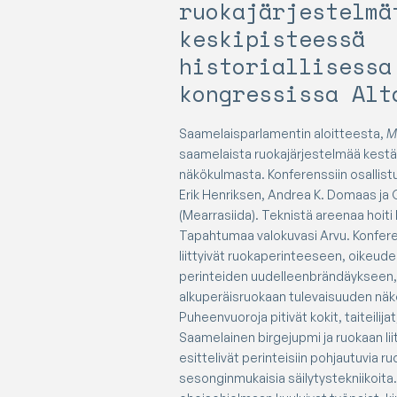
ruokajärjestelmä
keskipisteessä
historiallisessa
kongressissa Alt
Saamelaisparlamentin aloitteesta,
M
saamelaista ruokajärjestelmää kestä
näkökulmasta.
Konferenssiin osallist
Erik Henriksen, Andrea K. Domaas ja
(Mearrasiida). Teknistä areenaa hoiti 
Tapahtumaa valokuvasi Arvu.
Konfere
liittyivät ruokaperinteeseen, oikeudell
perinteiden uudelleenbrändäykseen,
alkuperäisruokaan tulevaisuuden nä
Puheenvuoroja pitivät kokit, taiteilijat, 
Saamelainen birgejupmi ja ruokaan liit
esittelivät perinteisiin pohjautuvia r
sesonginmukaisia säilytystekniikoit