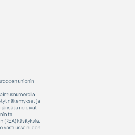
Euroopan unionin
opimusnumerolla
tetyt näkemykset ja
ijänsä ja ne eivät
nin tai
 (REA) käsityksiä.
ole vastuussa niiden