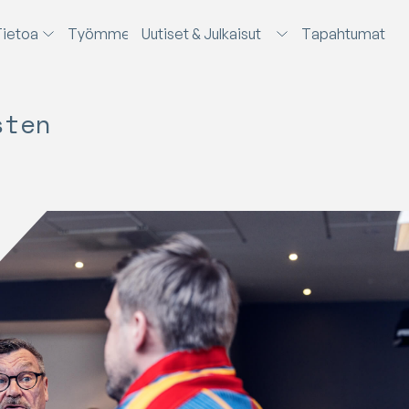
T
i
e
t
o
a
T
y
ö
m
m
e
U
u
t
i
s
e
t
&
J
u
l
k
a
i
s
u
t
T
a
p
a
h
t
u
m
a
t
sten