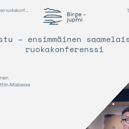
okakonferenssi
Birgejupmi
stu – ensimmäinen saamelai
ruokakonferenssi
inen
ttiin Altabassa