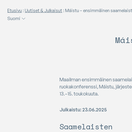
Etusivu
:
Uutiset & Julkaisut
:
Máistu – ensimmäinen saamelaisten ru
Suomi
Mái
Maailman ensimmäinen saamela
ruokakonferenssi, Máistu, järjeste
13.–15. toukokuuta.
Julkaistu: 23.06.2025
Saamelaisten