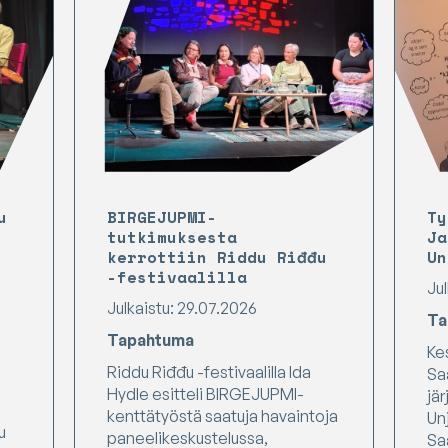
u
BIRGEJUPMI-
Ty
tutkimuksesta
Ja
kerrottiin Riddu Riđđu
Un
-festivaalilla
Ju
Julkaistu: 29.07.2026
Ta
Tapahtuma
Ke
Riddu Riđđu -festivaalilla Ida
Sa
Hydle esitteli BIRGEJUPMI-
jär
kenttätyöstä saatuja havaintoja
Un
u
paneelikeskustelussa,
Sa