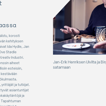
t
aassa
áistu,
korosti
vän kehityksen
uivat Ida Hydle, Jan
 Ove Stødle
Kreativ Industri.
Jan-Erik Henriksen Ulvilta ja B
nssin aiheet
satamaan
isiin esteisiin,
 kestävään
kökulmasta.
yrittäjät ja tutkijat.
tyvät asiantuntijat
uokakäytäntöjä ja
a. Tapahtuman