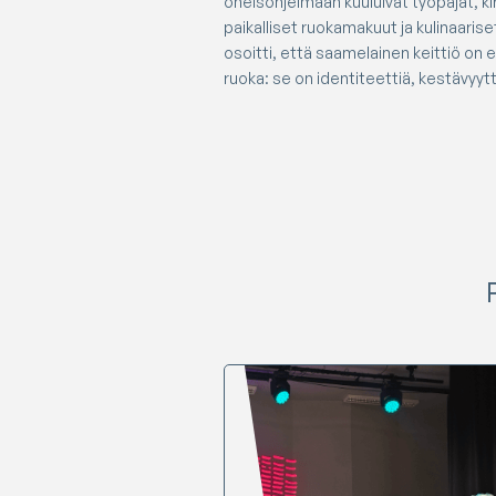
oheisohjelmaan kuuluivat työpajat, kir
paikalliset ruokamakuut ja kulinaaris
osoitti, että saamelainen keittiö on
ruoka: se on identiteettiä, kestävyytt