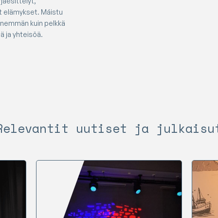
jaesittelyt,
et elämykset. Máistu
 enemmän kuin pelkkä
ä ja yhteisöä.
Relevantit uutiset ja julkaisu