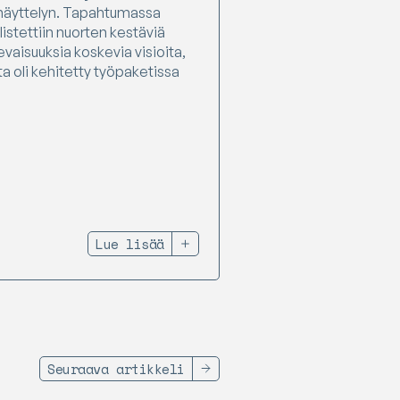
 näyttelyn. Tapahtumassa
listettiin nuorten kestäviä
evaisuuksia koskevia visioita,
ta oli kehitetty työpaketissa
Lue lisää
Seuraava artikkeli