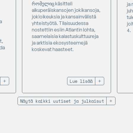
რომელიც käsitteli
ja
alkuperäiskansojen jokikansoja,
juh
jokioikeuksia ja kansainvälistä
tul
a
yhteistyötä. Tilaisuudessa
joi
nostettiin esiin Atlantin lohta,
4.
saamelaisia kalastuskulttuureja
t,
ja arktisia ekosysteemejä
Ida
koskevat haasteet.
Lue lisää
Näytä kaikki uutiset ja julkaisut