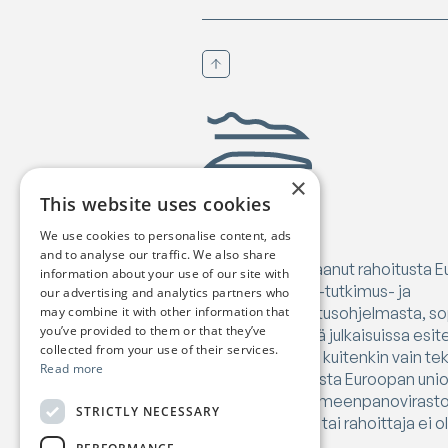
Vieritä ylös
Birgejupmi
×
This website uses cookies
We use cookies to personalise content, ads
and to analyse our traffic. We also share
Birgejupmi on saanut rahoitusta 
information about your use of our site with
Horizon Europe -tutkimus- ja
our advertising and analytics partners who
innovaatiorahoitusohjelmasta, s
may combine it with other information that
you’ve provided to them or that they’ve
101182041. Näissä julkaisuissa esi
collected from your use of their services.
mielipiteet ovat kuitenkin vain tek
Read more
välttämättä edusta Euroopan unio
tutkimusalan toimeenpanoviraston
STRICTLY NECESSARY
Euroopan unioni tai rahoittaja ei 
sisällöstä.