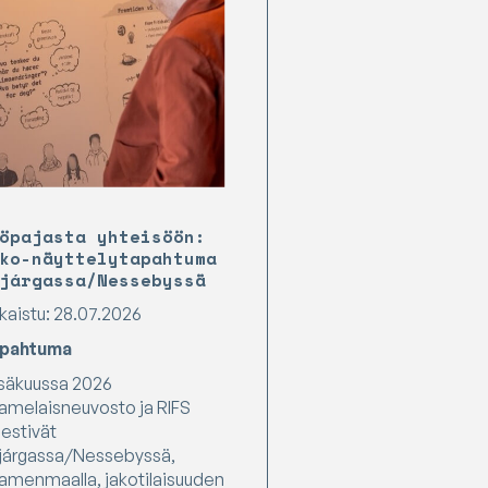
öpajasta yhteisöön:
ko-näyttelytapahtuma
járgassa/Nessebyssä
lkaistu: 28.07.2026
pahtuma
säkuussa 2026
amelaisneuvosto ja RIFS
jestivät
járgassa/Nessebyssä,
amenmaalla, jakotilaisuuden