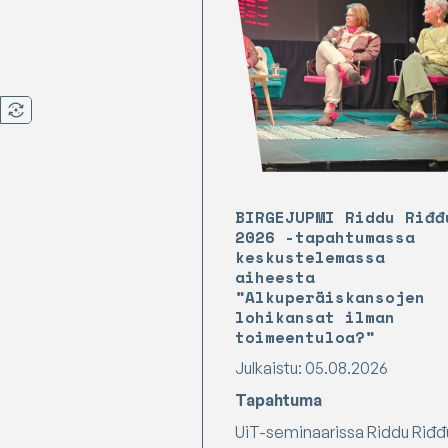
BIRGEJUPMI Riddu Riđđ
2026 -tapahtumassa
keskustelemassa
aiheesta
”Alkuperäiskansojen
lohikansat ilman
toimeentuloa?”
Julkaistu: 05.08.2026
Tapahtuma
UiT-seminaarissa Riddu Riđđ