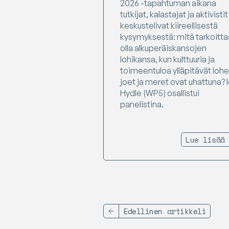
2026 -tapahtuman aikana
tutkijat, kalastajat ja aktivistit
keskustelivat kiireellisestä
kysymyksestä: mitä tarkoitta
olla alkuperäiskansojen
lohikansa, kun kulttuuria ja
toimeentuloa ylläpitävät lohe
joet ja meret ovat uhattuna? 
Hydle (WP5) osallistui
panelistina.
Lue lisää
Edellinen artikkeli