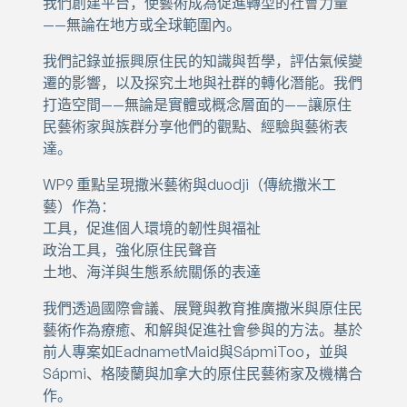
我們創建平台，使藝術成為促進轉型的社會力量
——無論在地方或全球範圍內。
我們記錄並振興原住民的知識與哲學，評估氣候變
遷的影響，以及探究土地與社群的轉化潛能。我們
打造空間——無論是實體或概念層面的——讓原住
民藝術家與族群分享他們的觀點、經驗與藝術表
達。
WP9 重點呈現撒米藝術與duodji（傳統撒米工
藝）作為：
工具，促進個人環境的韌性與福祉
政治工具，強化原住民聲音
土地、海洋與生態系統關係的表達
我們透過國際會議、展覽與教育推廣撒米與原住民
藝術作為療癒、和解與促進社會參與的方法。基於
前人專案如EadnametMaid與SápmiToo，並與
Sápmi、格陵蘭與加拿大的原住民藝術家及機構合
作。