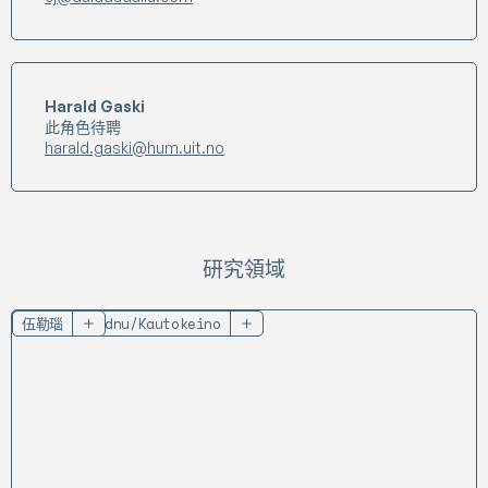
Harald Gaski
此角色待聘
harald.gaski@hum.uit.no
研究領域
Guovdageaidnu/Kautokeino
伍勒瑙