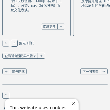
原住民族藝術、duodji（薩米手工
反思薩米地區（Sá
藝）、音樂、joik（薩米吟唱）與
地區原住民藝術的
跨文化表演。
閱讀更多
顯示 1 的 3
上一頁
下一頁
查看所有新聞與出版物
前任團隊
下一個團隊
回到頂部
×
This website uses cookies
Birgejupmi