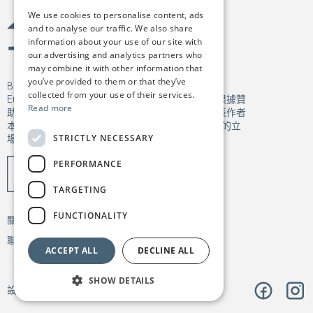
We use cookies to personalise content, ads
and to analyse our traffic. We also share
information about your use of our site with
our advertising and analytics partners who
may combine it with other information that
you’ve provided to them or that they’ve
Birgejupmi 已獲得歐盟「展望歐洲」（Horizon
collected from your use of their services.
Europe）框架計劃研究與創新資助計畫的資金，根據贊
Read more
助協議編號 101182041。所表達的觀點和意見僅代表作者
本身，並不一定反映歐盟或研究執行機構（REA）的立
STRICTLY NECESSARY
場。歐盟或資助單位不對其內容承擔任何責任。
PERFORMANCE
TARGETING
FUNCTIONALITY
關於我們
我們的工作
新聞與出版物
聯絡我們
隱私政策
ACCEPT ALL
DECLINE ALL
SHOW DETAILS
設計：
Árvu
代碼：
Vitikka
臉書
Insta