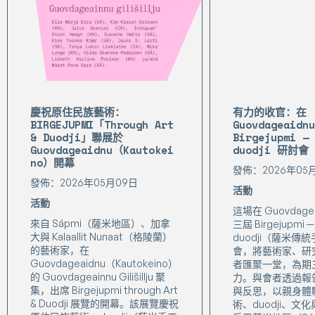
慶祝原住民族藝術：
有力的收官：在
BIRGEJUPMI「Through Art
Guovdageaid
& Duodji」聯展於
Birgejupmi 
Guovdageaidnu（Kautokei
duodji 研討會
no）開幕
發佈：2026年05
發佈：2026年05月09日
活動
活動
這場在 Guovdage
來自 Sápmi（薩米地區）、加拿
三屆 Birgejupmi
大與 Kalaallit Nunaat（格陵蘭）
duodji（薩米傳
的藝術家，在
會，將藝術家、研
Guovdageaidnu（Kautokeino）
者匯聚一堂，為期
的 Guovdageainnu Gilišillju 聚
力。與會者透過報
集，出席 Birgejupmi through Art
與反思，以親身體
& Duodji 展覽的開幕。該展覽慶祝
術、duodji、文