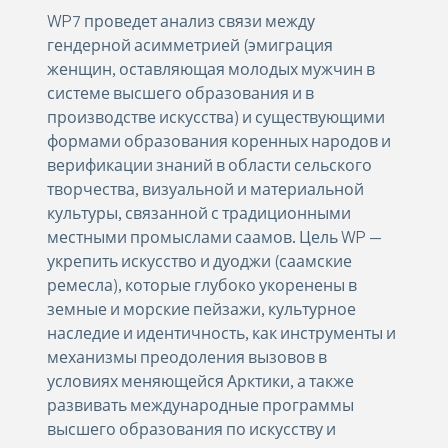
WP7 проведет анализ связи между
гендерной асимметрией (эмиграция
женщин, оставляющая молодых мужчин в
системе высшего образования и в
производстве искусства) и существующими
формами образования коренных народов и
верификации знаний в области сельского
творчества, визуальной и материальной
культуры, связанной с традиционными
местными промыслами саамов. Цель WP —
укрепить искусство и дуоджи (саамские
ремесла), которые глубоко укоренены в
земные и морские пейзажи, культурное
наследие и идентичность, как инструменты и
механизмы преодоления вызовов в
условиях меняющейся Арктики, а также
развивать международные программы
высшего образования по искусству и