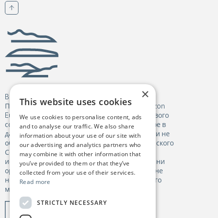
Прокрутить вверх
Биргежупми
×
Birgejupmi получил финансирование от
This website uses cookies
Программы исследований и инноваций Horizon
Europe Европейского Союза в рамках Грантового
We use cookies to personalise content, ads
соглашения № 101182041. Мнение, выраженное в
and to analyse our traffic. We also share
данном материале, принадлежит автору(ам) и не
information about your use of our site with
обязательно отражает точку зрения Европейского
our advertising and analytics partners who
Союза или Исполнительного агенства по
may combine it with other information that
исследованиям (REA). Ни Европейский Союз, ни
you’ve provided to them or that they’ve
орган, предоставляющий финансирование, не
collected from your use of their services.
несут ответственности за содержание данного
Read more
материала.
STRICTLY NECESSARY