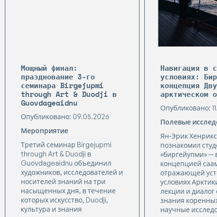
Мощный финал:
Навигация в с
празднование 3-го
условиях: Бир
семинара Birgejupmi
концепция Дв
through Art & Duodji в
арктическом 
Guovdageaidnu
Опубликовано: 11
Опубликовано: 09.05.2026
Полевые исслед
Мероприятие
Ян-Эрик Хенрик
Третий семинар Birgejupmi
познакомил студ
through Art & Duodji в
«биргейупми» —
Guovdageaidnu объединил
концепцией саа
художников, исследователей и
отражающей уст
носителей знаний на три
условиях Арктик
насыщенных дня, в течение
лекции и диалог
которых искусство, Duodji,
знания коренных
культура и знания
научные исслед