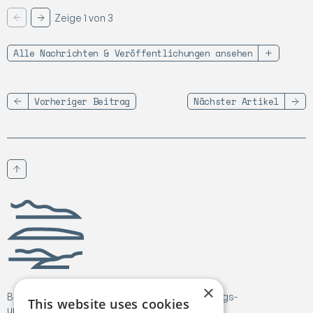
Zeige 1 von 3
Vorherige
Weiter
Alle Nachrichten & Veröffentlichungen ansehen
Vorheriger Beitrag
Nächster Artikel
Nach oben scrollen
Birgejupmi
×
Birgejupmi hat Fördermittel aus dem Forschungs-
This website uses cookies
und Innovationsprogramm Horizon Europe der