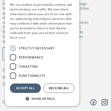
Europäischen Union im Rahmen des Fördervertrags
We use cookies to personalise content, ads
Nr. 101182041 erhalten. Die hier geäußerten Ansichten
and to analyse our traffic. We also share
und Meinungen sind jedoch ausschließlich die
information about your use of our site with
des/der Autoren und spiegeln nicht
our advertising and analytics partners who
notwendigerweise die Sichtweise der Europäischen
may combine it with other information that
Union oder der Forschungsdirektion (REA) wider.
you’ve provided to them or that they’ve
Weder die Europäische Union noch die fördernde
collected from your use of their services.
Stelle können hierfür zur Verantwortung gezogen
Read more
werden.
STRICTLY NECESSARY
PERFORMANCE
TARGETING
Über
Unsere Arbeit
FUNCTIONALITY
Nachrichten & Publikationen
Kontakt
Datenschutz & Richtlinien
ACCEPT ALL
DECLINE ALL
SHOW DETAILS
Design:
Árvu
Code:
Vitikka
Facebook
Insta