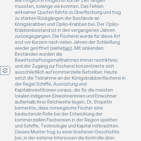
wie möglich in möglichst kurzer Zeit fangen
mussten, solange sie konnten. Das Fehlen
wirksamer Quoten führte zu Überfischung und trug
zu starken Rückgängen der Bestände an
Königskrabben und Opilio-Krabben bei. Der Opilio-
Krabbenbestand ist in den vergangenen Jahren
zurückgegangen. Die Fischerei wurde für diese Art
erst vor Kurzem nach vielen Jahren der Schließung
wieder geöffnet (siehe
hier
). Mit sinkenden
Beständen wurden die
Bewirtschaftungsmaßnahmen immer restriktiver,
und der Zugang zur Fischerei konzentrierte sich
ausschließlich auf kommerzielle Betreiber. Heute
setzt die Teilnahme an der Königskrabbenfischerei in
der Regel Schiffe, Ausrüstung und
Kapitalinvestitionen voraus, die für die meisten
lokalen indigenen Einwohnerinnen und Einwohner
außerhalb ihrer Reichweite liegen. Dr. Stepetin
bemerkte, dass norwegische Fischer eine
bedeutende Rolle bei der Entwicklung der
kommerziellen Fischereien in der Region spielten
und Schiffe, Technologie und Kapital mitbrachten.
Dieses Muster trug zu einer breiteren Geschichte
bei, in der externe Interessen die Kontrolle über