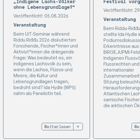
„Indigene Lachs-Völker
Festival vorg
ohne Lebensgrundlage?“
Veröffentlicht: 2
Veröffentlicht: 05.08.2026
Veranstaltung
Veranstaltung
Beim Riddu-Riđđu
Beim UiT-Seminar während
stellte Ida Hydle i
Riddu Riđđu 2026 diskutierten
Podiumsdiskussi
Forschende, Fischer*innen und
Erkenntnisse aus
Aktivist*innen die drängende
BIRGEJUPMI-Feld
Frage: Was bedeutet es, ein
Indigenen Flussvö
indigenes Lachsvolk zu sein,
Flussrechten und
wenn die Lachse, Flüsse und
internationaler
Meere, die Kultur und
Zusammenarbeit v
Lebensgrundlagen tragen,
Sitzung beleucht
bedroht sind? Ida Hydle (WP5)
Herausforderunge
nahm als Panelistin teil.
Atlantischen Lach
samische Fischer
die arktischen Ö
Weiterlesen
We