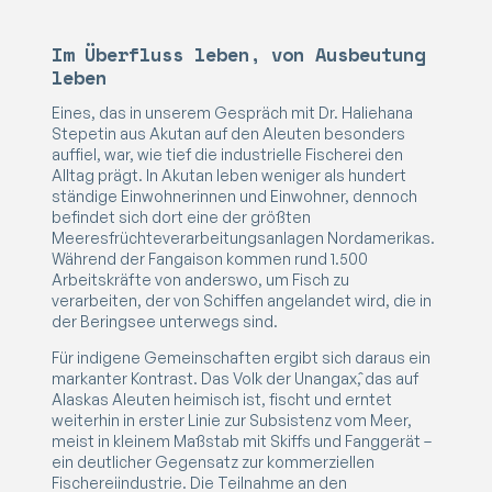
Im Überfluss leben, von Ausbeutung
leben
Eines, das in unserem Gespräch mit Dr. Haliehana
Stepetin aus Akutan auf den Aleuten besonders
auffiel, war, wie tief die industrielle Fischerei den
Alltag prägt. In Akutan leben weniger als hundert
ständige Einwohnerinnen und Einwohner, dennoch
befindet sich dort eine der größten
Meeresfrüchteverarbeitungsanlagen Nordamerikas.
Während der Fangaison kommen rund 1.500
Arbeitskräfte von anderswo, um Fisch zu
verarbeiten, der von Schiffen angelandet wird, die in
der Beringsee unterwegs sind.
Für indigene Gemeinschaften ergibt sich daraus ein
markanter Kontrast. Das Volk der Unangax̂, das auf
Alaskas Aleuten heimisch ist, fischt und erntet
weiterhin in erster Linie zur Subsistenz vom Meer,
meist in kleinem Maßstab mit Skiffs und Fanggerät –
ein deutlicher Gegensatz zur kommerziellen
Fischereiindustrie. Die Teilnahme an den