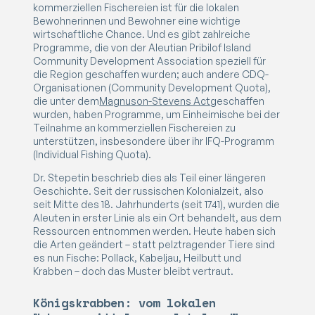
kommerziellen Fischereien ist für die lokalen
Bewohnerinnen und Bewohner eine wichtige
wirtschaftliche Chance. Und es gibt zahlreiche
Programme, die von der Aleutian Pribilof Island
Community Development Association speziell für
die Region geschaffen wurden; auch andere CDQ-
Organisationen (Community Development Quota),
die unter dem
Magnuson-Stevens Act
geschaffen
wurden, haben Programme, um Einheimische bei der
Teilnahme an kommerziellen Fischereien zu
unterstützen, insbesondere über ihr IFQ-Programm
(Individual Fishing Quota).
Dr. Stepetin beschrieb dies als Teil einer längeren
Geschichte. Seit der russischen Kolonialzeit, also
seit Mitte des 18. Jahrhunderts (seit 1741), wurden die
Aleuten in erster Linie als ein Ort behandelt, aus dem
Ressourcen entnommen werden. Heute haben sich
die Arten geändert – statt pelztragender Tiere sind
es nun Fische: Pollack, Kabeljau, Heilbutt und
Krabben – doch das Muster bleibt vertraut.
Königskrabben: vom lokalen